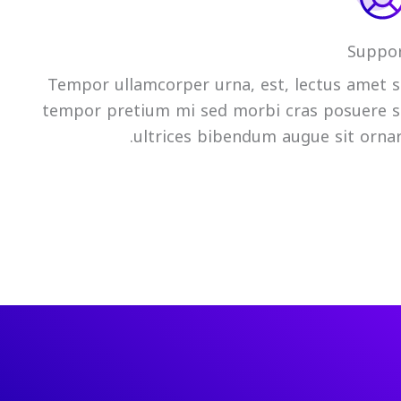
Suppo
Tempor ullamcorper urna, est, lectus amet s
tempor pretium mi sed morbi cras posuere s
ultrices bibendum augue sit ornar