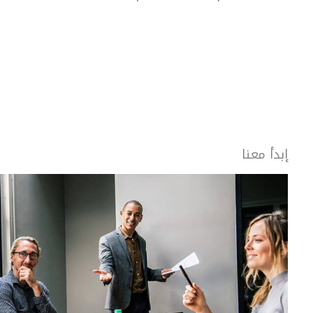
إبدأ معنا