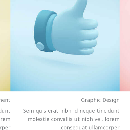
ment
Graphic Design
idunt
Sem quis erat nibh id neque tincidunt
lorem
molestie convallis ut nibh vel, lorem
per.
consequat ullamcorper.