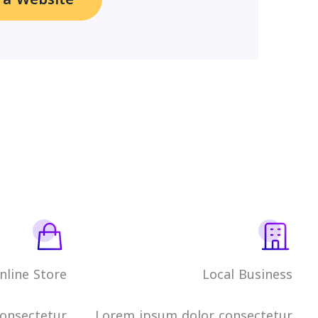
nline Store
Local Business
onsectetur
Lorem ipsum dolor consectetur