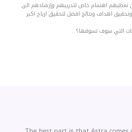
ون نعطيهم اهتمام خاص لتدريبهم وإرشادهم الى
تحقيق اهداف ونتائج افضل لتحقيق ارباح اكبر
“The best part is that Astra comes