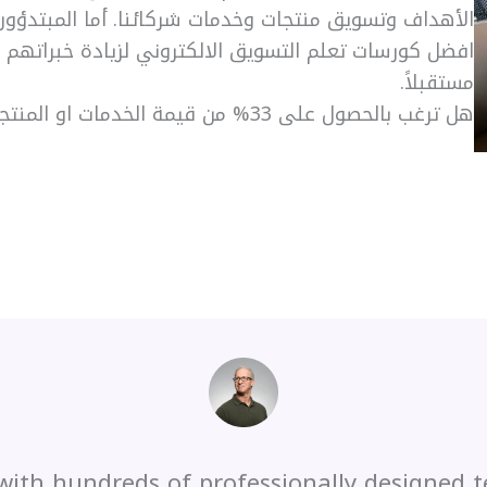
الأهداف وتسويق منتجات وخدمات شركائنا. أما المبتدؤ
افضل كورسات تعلم التسويق الالكتروني لزيادة خبراتهم و
مستقبلاً.
هل ترغب بالحصول على 33% من قيمة الخدمات او المنتجات التي سوف تسوقها؟
 with hundreds of professionally designed t